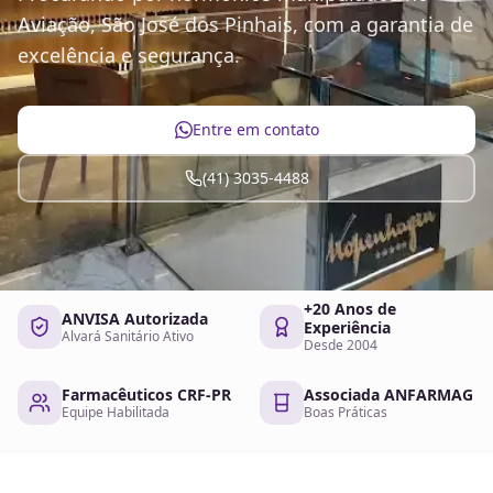
Aviação, São José dos Pinhais, com a garantia de
excelência e segurança.
Entre em contato
(41) 3035-4488
+20 Anos de
ANVISA Autorizada
Experiência
Alvará Sanitário Ativo
Desde 2004
Farmacêuticos CRF-PR
Associada ANFARMAG
Equipe Habilitada
Boas Práticas