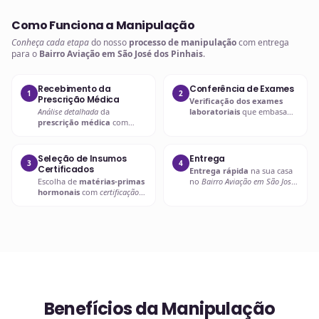
Como Funciona a Manipulação
Conheça cada etapa
do nosso
processo de manipulação
com entrega
para o
Bairro Aviação em São José dos Pinhais
.
Recebimento da
Conferência de Exames
1
2
Prescrição Médica
Verificação dos exames
Análise detalhada
da
laboratoriais
que embasam
prescrição médica
com
a
prescrição hormonal
.
verificação de dosagens e
interações.
Seleção de Insumos
Entrega
3
4
Certificados
Entrega rápida
na sua casa
Escolha de
matérias-primas
no
Bairro Aviação em São José
hormonais
com
certificação
dos Pinhais
ou retire em uma
de qualidade
.
de nossas unidades.
Benefícios da Manipulação