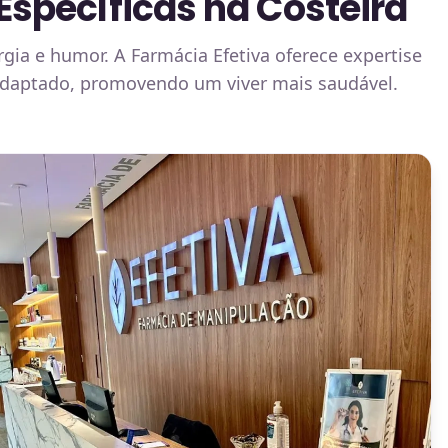
specíficas na Costeira
ia e humor. A Farmácia Efetiva oferece expertise
adaptado, promovendo um viver mais saudável.