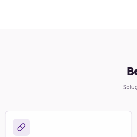
B
Soluç