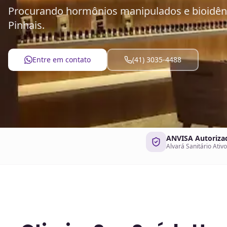
Procurando hormônios manipulados e bioidênti
Pinhais.
Entre em contato
(41) 3035-4488
ANVISA Autoriza
Alvará Sanitário Ativo