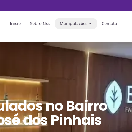
Início
Sobre Nós
Manipulações
Contato
ulados
no
Bairro
osé dos Pinhais