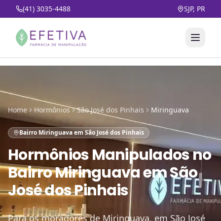
(41) 3035-4488
SJP, PR
Home
Hormônios
São José dos Pinhais
Miringuava
Bairro Miringuava em São José dos Pinhais
Hormônios Manipulados
no
Bairro Miringuava em São
José dos Pinhais
Para os moradores de Miringuava, em São José