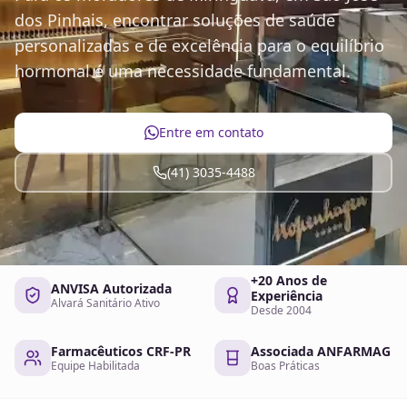
dos Pinhais, encontrar soluções de saúde
personalizadas e de excelência para o equilíbrio
hormonal é uma necessidade fundamental.
Entre em contato
(41) 3035-4488
+20 Anos de
ANVISA Autorizada
Experiência
Alvará Sanitário Ativo
Desde 2004
Farmacêuticos CRF-PR
Associada ANFARMAG
Equipe Habilitada
Boas Práticas