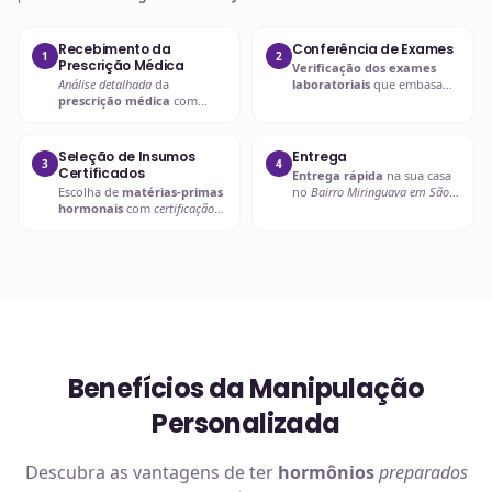
Recebimento da
Conferência de Exames
1
2
Prescrição Médica
Verificação dos exames
Análise detalhada
da
laboratoriais
que embasam
prescrição médica
com
a
prescrição hormonal
.
verificação de dosagens e
interações.
Seleção de Insumos
Entrega
3
4
Certificados
Entrega rápida
na sua casa
Escolha de
matérias-primas
no
Bairro Miringuava em São
hormonais
com
certificação
José dos Pinhais
ou retire em
de qualidade
.
uma de nossas unidades.
Benefícios da Manipulação
Personalizada
Descubra as vantagens de ter
hormônios
preparados