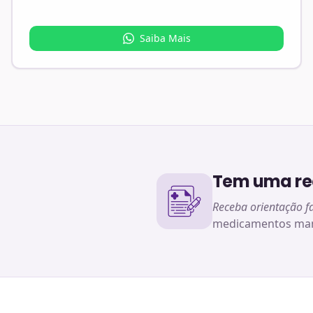
Saiba Mais
Tem uma rec
Receba orientação f
medicamentos man