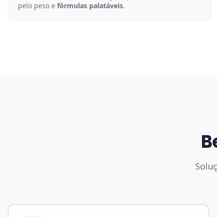
pelo peso e
fórmulas palatáveis
.
B
Soluç