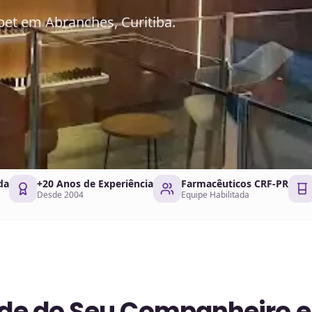
pet em Abranches, Curitiba.
da
+20 Anos de Experiência
Farmacêuticos CRF-PR
Desde 2004
Equipe Habilitada
aúde do Seu Companheiro