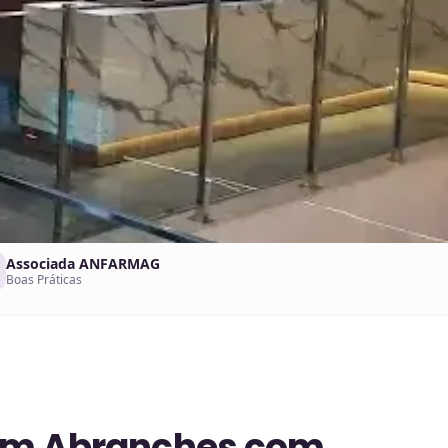
Associada ANFARMAG
Boas Práticas
 em Abranches com