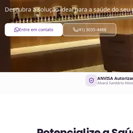
Descubra a solução ideal para a saúde do seu 
Entre em contato
(41) 3035-4488
ANVISA Autoriza
Alvará Sanitário Ativo
Potencialize a S