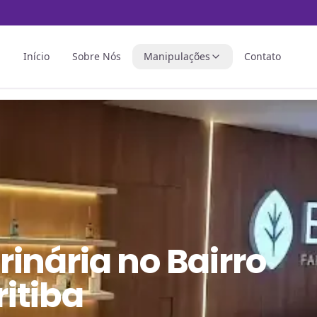
Início
Sobre Nós
Manipulações
Contato
rinária
no
Bairro
itiba