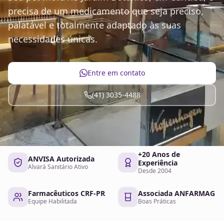
precisa de um medicamento que seja preciso,
palatável e totalmente adaptado às suas
necessidades únicas.
Entre em contato
(41) 3035-4488
+20 Anos de
ANVISA Autorizada
Experiência
Alvará Sanitário Ativo
Desde 2004
Farmacêuticos CRF-PR
Associada ANFARMAG
Equipe Habilitada
Boas Práticas