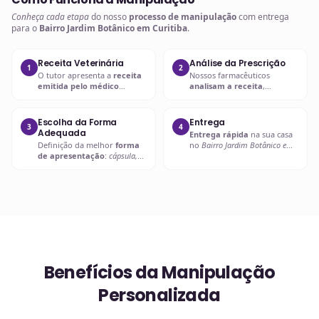
Conheça cada etapa
do nosso
processo de manipulação
com entrega
para o
Bairro Jardim Botânico em Curitiba
.
Receita Veterinária
Análise da Prescrição
1
2
O tutor apresenta a
receita
Nossos farmacêuticos
emitida pelo médico
analisam a receita
,
veterinário
com a
prescrição
verificando
dosagem, forma
adequada
.
farmacêutica e
compatibilidade
.
Escolha da Forma
Entrega
3
4
Adequada
Entrega rápida
na sua casa
Definição da melhor
forma
no
Bairro Jardim Botânico em
de apresentação
:
cápsula,
Curitiba
ou retire em uma de
líquido palatável, pasta ou
nossas unidades.
outra
.
Benefícios da Manipulação
Personalizada