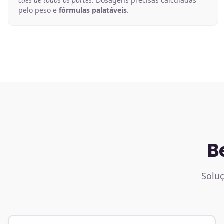
cães de todos os portes
. Dosagens precisas calculadas
pelo peso e
fórmulas palatáveis
.
B
Soluç