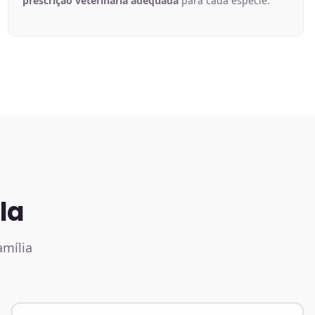
prescrição veterinária adequada
para cada espécie.
la
amília