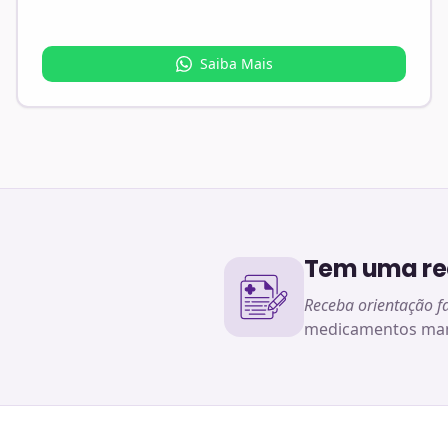
Saiba Mais
Tem uma rec
Receba orientação f
medicamentos man