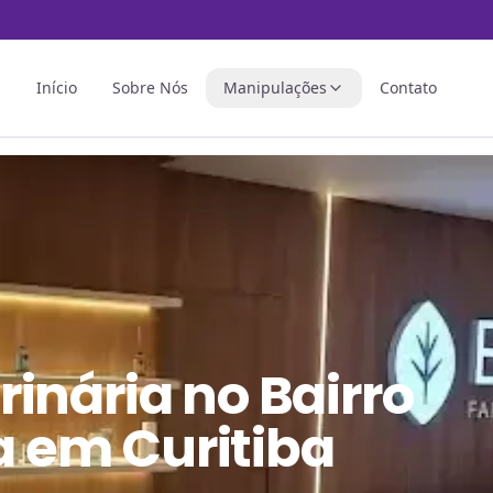
Início
Sobre Nós
Manipulações
Contato
rinária
no
Bairro
 em Curitiba