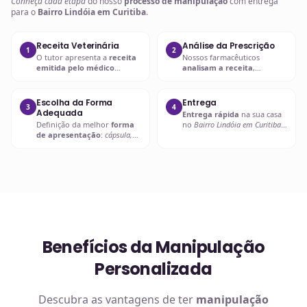
Conheça cada etapa
do nosso
processo de manipulação
com entrega
para o
Bairro Lindóia em Curitiba
.
Receita Veterinária
Análise da Prescrição
1
2
O tutor apresenta a
receita
Nossos farmacêuticos
emitida pelo médico
analisam a receita
,
veterinário
com a
prescrição
verificando
dosagem, forma
adequada
.
farmacêutica e
compatibilidade
.
Escolha da Forma
Entrega
3
4
Adequada
Entrega rápida
na sua casa
Definição da melhor
forma
no
Bairro Lindóia em Curitiba
de apresentação
:
cápsula,
ou retire em uma de nossas
líquido palatável, pasta ou
unidades.
outra
.
Benefícios da Manipulação
Personalizada
Descubra as vantagens de ter
manipulação