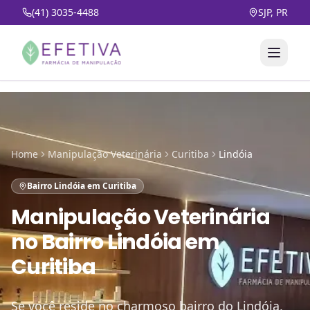
(41) 3035-4488
SJP, PR
Home
Manipulação Veterinária
Curitiba
Lindóia
Bairro Lindóia em Curitiba
Manipulação Veterinária
no
Bairro Lindóia em
Curitiba
Se você reside no charmoso bairro do Lindóia,