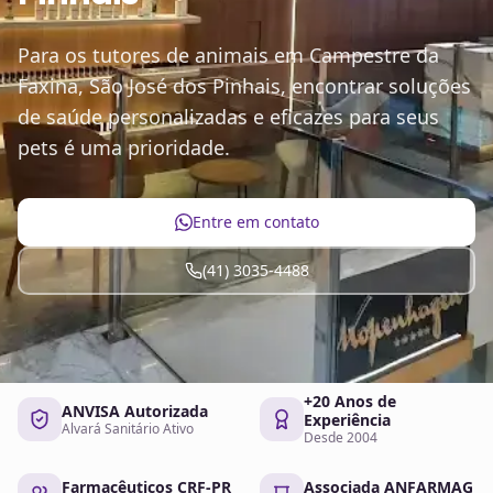
Para os tutores de animais em Campestre da
Faxina, São José dos Pinhais, encontrar soluções
de saúde personalizadas e eficazes para seus
pets é uma prioridade.
Entre em contato
(41) 3035-4488
+20 Anos de
ANVISA Autorizada
Experiência
Alvará Sanitário Ativo
Desde 2004
Farmacêuticos CRF-PR
Associada ANFARMAG