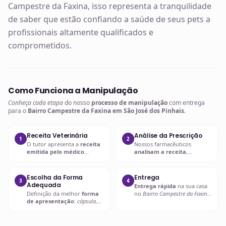
Campestre da Faxina, isso representa a tranquilidade
de saber que estão confiando a saúde de seus pets a
profissionais altamente qualificados e
comprometidos.
Como Funciona a Manipulação
Conheça cada etapa
do nosso
processo de manipulação
com entrega
para o
Bairro Campestre da Faxina em São José dos Pinhais
.
Receita Veterinária
Análise da Prescrição
1
2
O tutor apresenta a
receita
Nossos farmacêuticos
emitida pelo médico
analisam a receita
,
veterinário
com a
prescrição
verificando
dosagem, forma
adequada
.
farmacêutica e
compatibilidade
.
Escolha da Forma
Entrega
3
4
Adequada
Entrega rápida
na sua casa
Definição da melhor
forma
no
Bairro Campestre da Faxina
de apresentação
:
cápsula,
em São José dos Pinhais
ou
líquido palatável, pasta ou
retire em uma de nossas
outra
.
unidades.