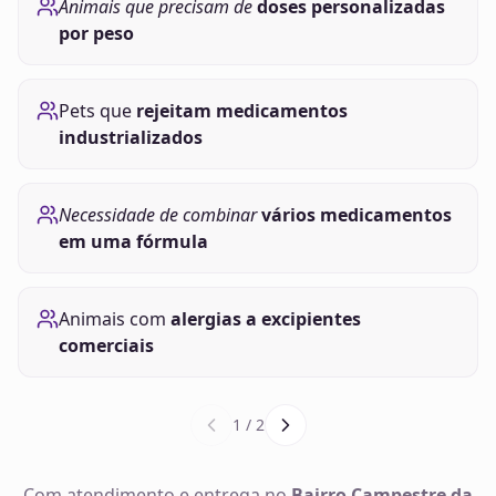
Animais que precisam de
doses personalizadas
por peso
Pets que
rejeitam medicamentos
industrializados
Necessidade de combinar
vários medicamentos
em uma fórmula
Animais com
alergias a excipientes
comerciais
1
/
2
Com atendimento e entrega no
Bairro Campestre da