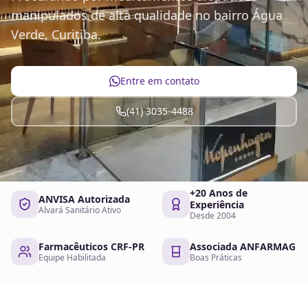
manipulados de alta qualidade no bairro Água
Verde, Curitiba.
Entre em contato
(41) 3035-4488
+20 Anos de
ANVISA Autorizada
Experiência
Alvará Sanitário Ativo
Desde 2004
Farmacêuticos CRF-PR
Associada ANFARMAG
Equipe Habilitada
Boas Práticas