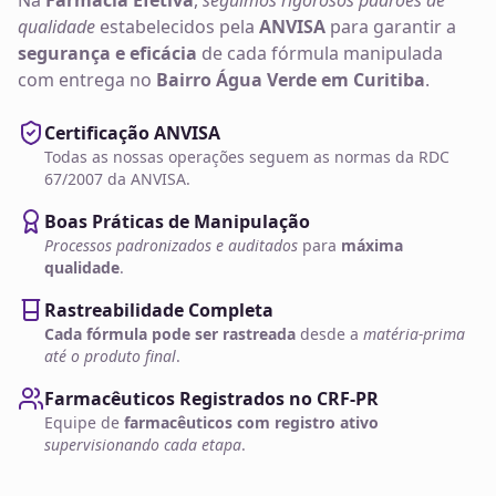
Na
Farmácia Efetiva
,
seguimos rigorosos padrões de
qualidade
estabelecidos pela
ANVISA
para garantir a
segurança e eficácia
de cada fórmula manipulada
com entrega no
Bairro Água Verde em Curitiba
.
Certificação ANVISA
Todas as nossas operações seguem as normas da RDC
67/2007 da ANVISA.
Boas Práticas de Manipulação
Processos padronizados e auditados
para
máxima
qualidade
.
Rastreabilidade Completa
Cada fórmula pode ser rastreada
desde a
matéria-prima
até o produto final
.
Farmacêuticos Registrados no CRF-PR
Equipe de
farmacêuticos com registro ativo
supervisionando cada etapa
.