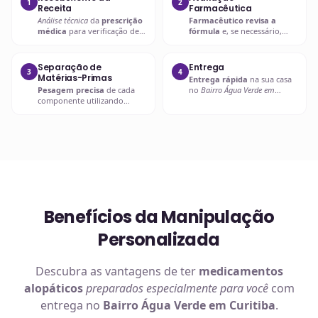
1
2
Receita
Farmacêutica
Análise técnica
da
prescrição
Farmacêutico revisa a
médica
para verificação de
fórmula
e, se necessário,
compatibilidades e dosagens
entra em contato com o
seguras.
prescritor
para
esclarecimentos.
Separação de
Entrega
3
4
Matérias-Primas
Entrega rápida
na sua casa
Pesagem precisa
de cada
no
Bairro Água Verde em
componente utilizando
Curitiba
ou retire em uma de
balanças analíticas calibradas
nossas unidades.
e certificadas.
Benefícios da Manipulação
Personalizada
Descubra as vantagens de ter
medicamentos
alopáticos
preparados especialmente para você
com
entrega no
Bairro Água Verde em Curitiba
.