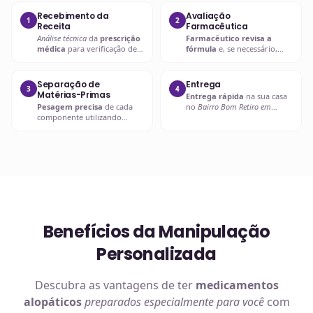
Recebimento da
Avaliação
1
2
Receita
Farmacêutica
Análise técnica
da
prescrição
Farmacêutico revisa a
médica
para verificação de
fórmula
e, se necessário,
compatibilidades e dosagens
entra em contato com o
seguras.
prescritor
para
esclarecimentos.
Separação de
Entrega
3
4
Matérias-Primas
Entrega rápida
na sua casa
Pesagem precisa
de cada
no
Bairro Bom Retiro em
componente utilizando
Curitiba
ou retire em uma de
balanças analíticas calibradas
nossas unidades.
e certificadas.
Benefícios da Manipulação
Personalizada
Descubra as vantagens de ter
medicamentos
alopáticos
preparados especialmente para você
com