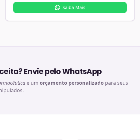
Saiba Mais
eita? Envie pelo WhatsApp
armacêutica
e um
orçamento personalizado
para seus
ipulados.