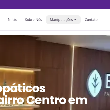
Início
Sobre Nós
Manipulações
Contato
páticos
airro Centro em