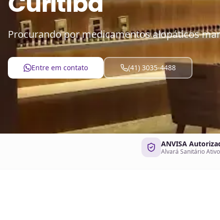
Curitiba
Procurando por medicamentos alopáticos mani
Entre em contato
(41) 3035-4488
ANVISA Autoriza
Alvará Sanitário Ativo