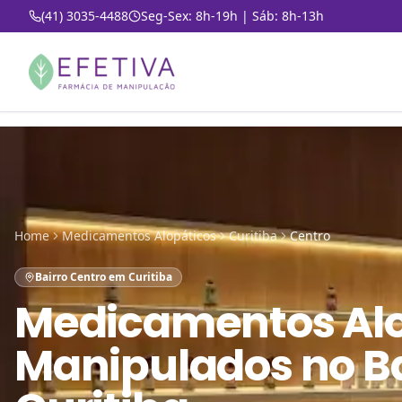
(41) 3035-4488
Seg-Sex: 8h-19h | Sáb: 8h-13h
Home
Medicamentos Alopáticos
Curitiba
Centro
Bairro Centro em Curitiba
Medicamentos Alo
Manipulados
no
B