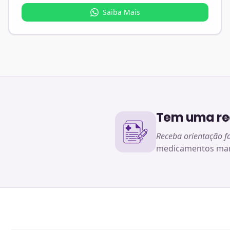
Saiba Mais
Tem uma rec
Receba orientação f
medicamentos man