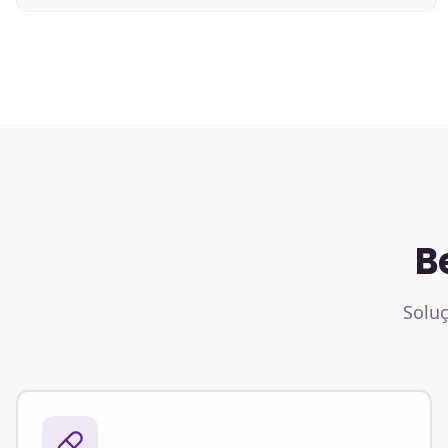
B
Soluç