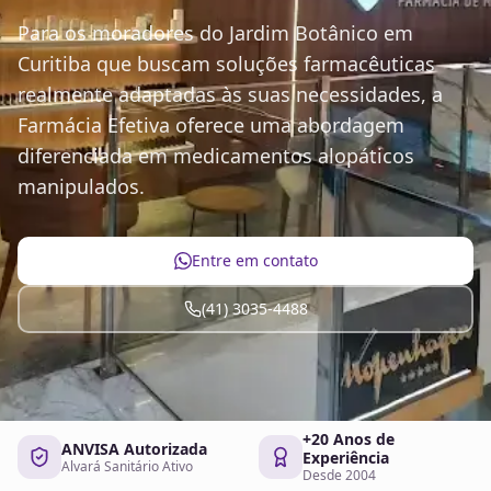
Para os moradores do Jardim Botânico em
Curitiba que buscam soluções farmacêuticas
realmente adaptadas às suas necessidades, a
Farmácia Efetiva oferece uma abordagem
diferenciada em medicamentos alopáticos
manipulados.
Entre em contato
(41) 3035-4488
+20 Anos de
ANVISA Autorizada
Experiência
Alvará Sanitário Ativo
Desde 2004