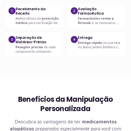
Recebimento da
Avaliação
1
2
Receita
Farmacêutica
Análise técnica
da
prescrição
Farmacêutico revisa a
médica
para verificação de
fórmula
e, se necessário,
compatibilidades e dosagens
entra em contato com o
seguras.
prescritor
para
esclarecimentos.
Separação de
Entrega
3
4
Matérias-Primas
Entrega rápida
na sua casa
Pesagem precisa
de cada
no
Bairro Jardim Botânico em
componente utilizando
Curitiba
ou retire em uma de
balanças analíticas calibradas
nossas unidades.
e certificadas.
Benefícios da Manipulação
Personalizada
Descubra as vantagens de ter
medicamentos
alopáticos
preparados especialmente para você
com