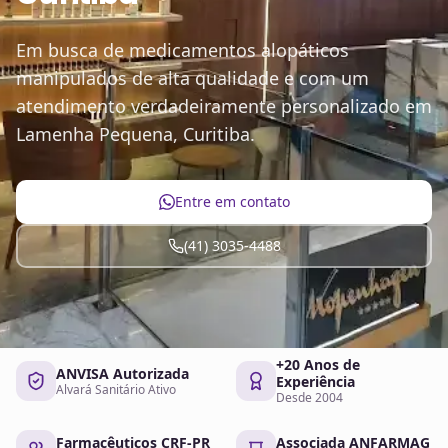
Em busca de medicamentos alopáticos
manipulados de alta qualidade e com um
atendimento verdadeiramente personalizado em
Lamenha Pequena, Curitiba.
Entre em contato
(41) 3035-4488
+20 Anos de
ANVISA Autorizada
Experiência
Alvará Sanitário Ativo
Desde 2004
Farmacêuticos CRF-PR
Associada ANFARMAG