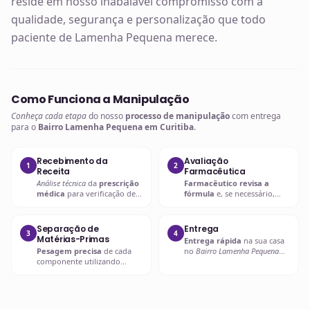
reside em nosso inabalável compromisso com a
qualidade, segurança e personalização que todo
paciente de Lamenha Pequena merece.
Como Funciona a Manipulação
Conheça cada etapa
do nosso
processo de manipulação
com entrega
para o
Bairro Lamenha Pequena em Curitiba
.
Recebimento da
Avaliação
1
2
Receita
Farmacêutica
Análise técnica
da
prescrição
Farmacêutico revisa a
médica
para verificação de
fórmula
e, se necessário,
compatibilidades e dosagens
entra em contato com o
seguras.
prescritor
para
esclarecimentos.
Separação de
Entrega
3
4
Matérias-Primas
Entrega rápida
na sua casa
Pesagem precisa
de cada
no
Bairro Lamenha Pequena
componente utilizando
em Curitiba
ou retire em uma
balanças analíticas calibradas
de nossas unidades.
e certificadas.