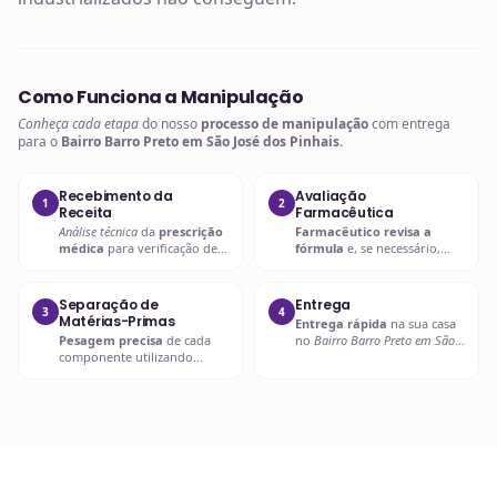
Como Funciona a Manipulação
Conheça cada etapa
do nosso
processo de manipulação
com entrega
para o
Bairro Barro Preto em São José dos Pinhais
.
Recebimento da
Avaliação
1
2
Receita
Farmacêutica
Análise técnica
da
prescrição
Farmacêutico revisa a
médica
para verificação de
fórmula
e, se necessário,
compatibilidades e dosagens
entra em contato com o
seguras.
prescritor
para
esclarecimentos.
Separação de
Entrega
3
4
Matérias-Primas
Entrega rápida
na sua casa
Pesagem precisa
de cada
no
Bairro Barro Preto em São
componente utilizando
José dos Pinhais
ou retire em
balanças analíticas calibradas
uma de nossas unidades.
e certificadas.