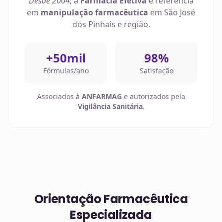
Desde 2004
, a
Farmácia Efetiva
é referência
em
manipulação farmacêutica
em
São José
dos Pinhais
e região.
+50mil
98%
Fórmulas/ano
Satisfação
Associados à
ANFARMAG
e autorizados pela
Vigilância Sanitária
.
Orientação Farmacêutica
Especializada