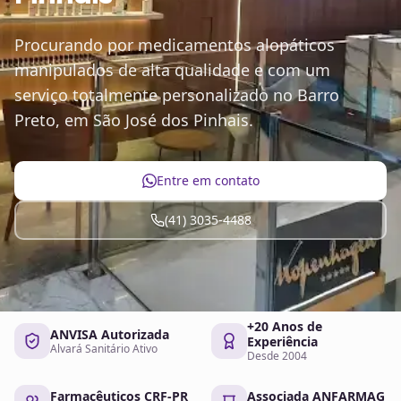
Procurando por medicamentos alopáticos
manipulados de alta qualidade e com um
serviço totalmente personalizado no Barro
Preto, em São José dos Pinhais.
Entre em contato
(41) 3035-4488
+20 Anos de
ANVISA Autorizada
Experiência
Alvará Sanitário Ativo
Desde 2004
Farmacêuticos CRF-PR
Associada ANFARMAG