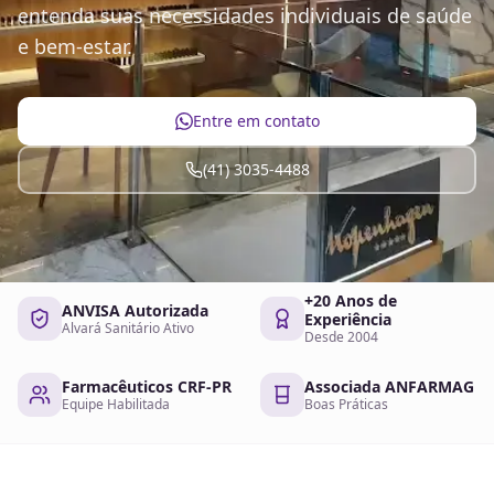
entenda suas necessidades individuais de saúde
e bem-estar.
Entre em contato
(41) 3035-4488
+20 Anos de
ANVISA Autorizada
Experiência
Alvará Sanitário Ativo
Desde 2004
Farmacêuticos CRF-PR
Associada ANFARMAG
Equipe Habilitada
Boas Práticas