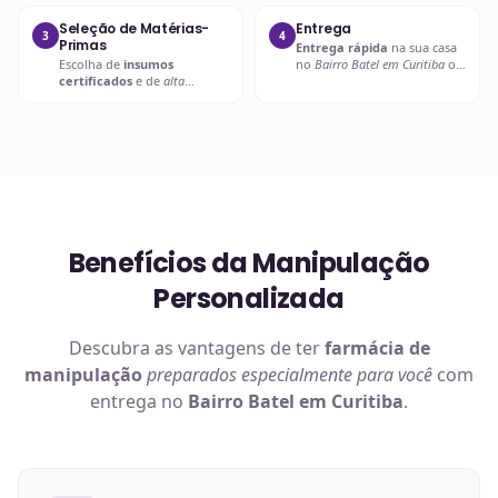
Seleção de Matérias-
Entrega
3
4
Primas
Entrega rápida
na sua casa
Escolha de
insumos
no
Bairro Batel em Curitiba
ou
certificados
e de
alta
retire em uma de nossas
qualidade
.
unidades.
Benefícios da Manipulação
Personalizada
Descubra as vantagens de ter
farmácia de
manipulação
preparados especialmente para você
com
entrega no
Bairro Batel em Curitiba
.