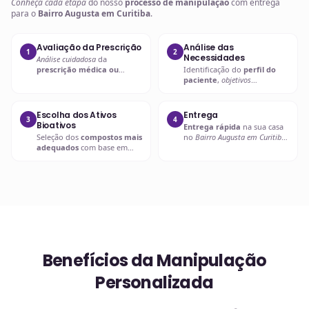
Conheça cada etapa
do nosso
processo de manipulação
com entrega
para o
Bairro Augusta em Curitiba
.
Avaliação da Prescrição
Análise das
1
2
Necessidades
Análise cuidadosa
da
prescrição médica ou
Identificação do
perfil do
nutricional
para entender as
paciente
,
objetivos
necessidades específicas.
terapêuticos
e possíveis
interações.
Escolha dos Ativos
Entrega
3
4
Bioativos
Entrega rápida
na sua casa
Seleção dos
compostos mais
no
Bairro Augusta em Curitiba
adequados
com base em
ou retire em uma de nossas
evidências científicas
.
unidades.
Benefícios da Manipulação
Personalizada