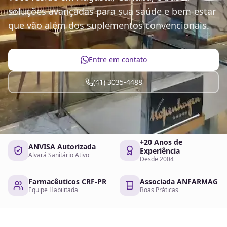
soluções avançadas para sua saúde e bem-estar
que vão além dos suplementos convencionais.
Entre em contato
(41) 3035-4488
+20 Anos de
ANVISA Autorizada
Experiência
Alvará Sanitário Ativo
Desde 2004
Farmacêuticos CRF-PR
Associada ANFARMAG
Equipe Habilitada
Boas Práticas