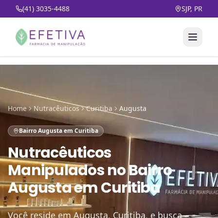
(41) 3035-4488
SJP, PR
Home
Nutracêuticos
Curitiba
Augusta
Bairro Augusta em Curitiba
Nutracêuticos
Manipulados
no
Bairro
Augusta em Curitiba
Você reside em Augusta, Curitiba, e busca