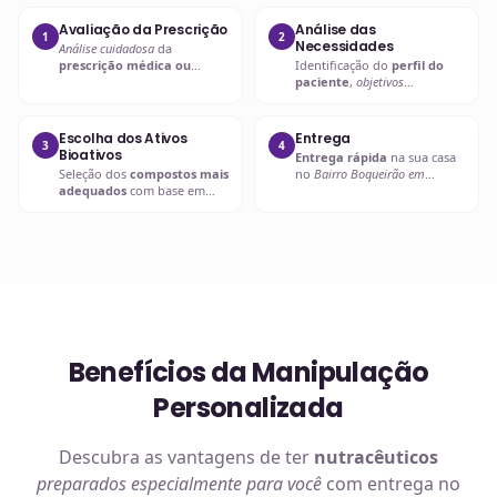
Avaliação da Prescrição
Análise das
1
2
Necessidades
Análise cuidadosa
da
prescrição médica ou
Identificação do
perfil do
nutricional
para entender as
paciente
,
objetivos
necessidades específicas.
terapêuticos
e possíveis
interações.
Escolha dos Ativos
Entrega
3
4
Bioativos
Entrega rápida
na sua casa
Seleção dos
compostos mais
no
Bairro Boqueirão em
adequados
com base em
Curitiba
ou retire em uma de
evidências científicas
.
nossas unidades.
Benefícios da Manipulação
Personalizada
Descubra as vantagens de ter
nutracêuticos
preparados especialmente para você
com entrega no