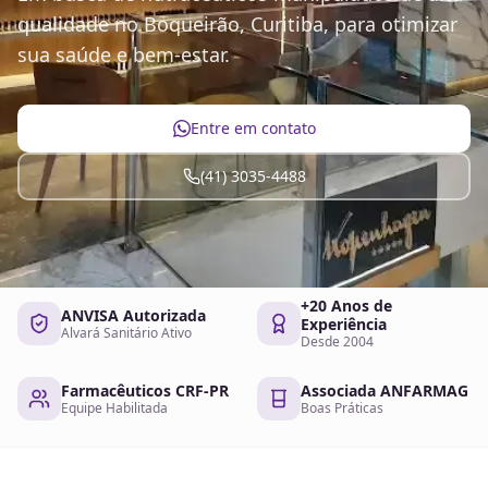
qualidade no Boqueirão, Curitiba, para otimizar
sua saúde e bem-estar.
Entre em contato
(41) 3035-4488
+20 Anos de
ANVISA Autorizada
Experiência
Alvará Sanitário Ativo
Desde 2004
Farmacêuticos CRF-PR
Associada ANFARMAG
Equipe Habilitada
Boas Práticas