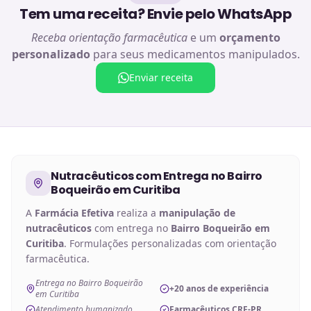
Tem uma receita? Envie pelo WhatsApp
Receba orientação farmacêutica
e um
orçamento
personalizado
para seus medicamentos manipulados.
Enviar receita
Nutracêuticos
com Entrega no
Bairro
Boqueirão em Curitiba
A
Farmácia Efetiva
realiza a
manipulação de
nutracêuticos
com entrega no
Bairro Boqueirão em
Curitiba
. Formulações personalizadas com orientação
farmacêutica.
Entrega no Bairro Boqueirão
+20 anos de experiência
em Curitiba
Atendimento humanizado
Farmacêuticos CRF-PR