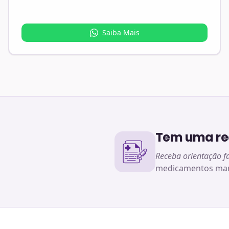
Saiba Mais
Tem uma rec
Receba orientação f
medicamentos man