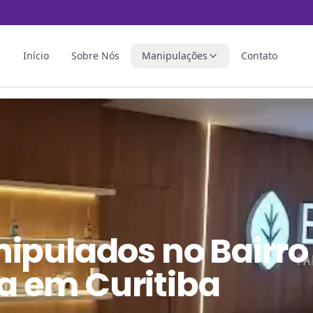
Início
Sobre Nós
Manipulações
Contato
nipulados
no
Bairro
 em Curitiba