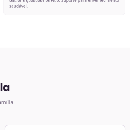
celular e qualidade de vida
. Suporte para envelhecimento
saudável.
la
amília