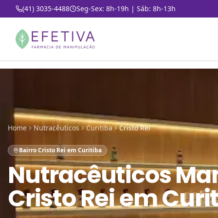
(41) 3035-4488
Seg-Sex: 8h-19h | Sáb: 8h-13h
Home
Nutracêuticos
Curitiba
Cristo Rei
Bairro Cristo Rei em Curitiba
Nutracêuticos Ma
Cristo Rei em Curi