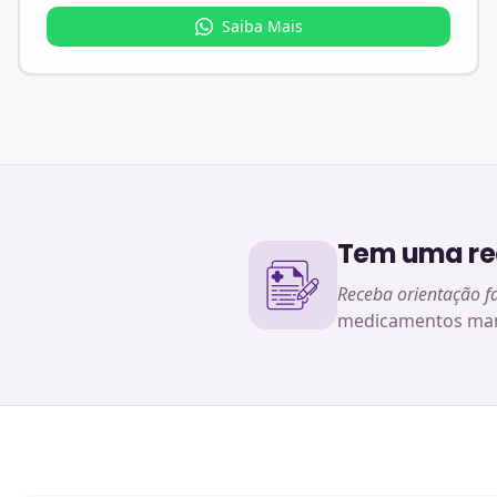
Saiba Mais
Tem uma rec
Receba orientação f
medicamentos man