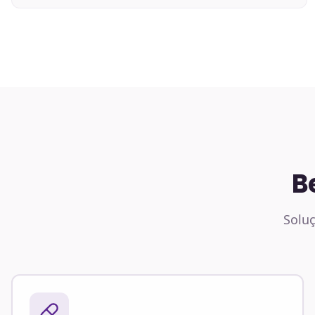
B
Soluç