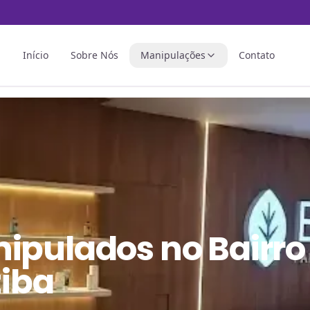
Início
Sobre Nós
Manipulações
Contato
nipulados
no
Bairro
tiba