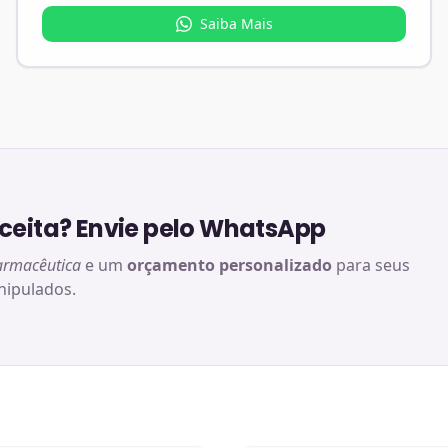
Saiba Mais
eita? Envie pelo WhatsApp
armacêutica
e um
orçamento personalizado
para seus
ipulados.