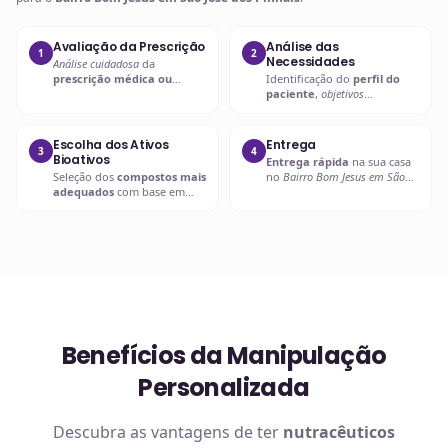
Avaliação da Prescrição
Análise das
1
2
Necessidades
Análise cuidadosa
da
prescrição médica ou
Identificação do
perfil do
nutricional
para entender as
paciente
,
objetivos
necessidades específicas.
terapêuticos
e possíveis
interações.
Escolha dos Ativos
Entrega
3
4
Bioativos
Entrega rápida
na sua casa
Seleção dos
compostos mais
no
Bairro Bom Jesus em São
adequados
com base em
José dos Pinhais
ou retire em
evidências científicas
.
uma de nossas unidades.
Benefícios da Manipulação
Personalizada
Descubra as vantagens de ter
nutracêuticos