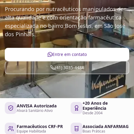
Procurando por nutracêuticos manipulados de
alta qualidade e com orientação farmacêutica
especializada no bairro Bom Jesus, em São José
dos Pinhais.
Entre em contato
(41) 3035-4488
+20 Anos de
ANVISA Autorizada
Experiência
Alvará Sanitário Ativo
Desde 2004
Farmacêuticos CRF-PR
Associada ANFARMAG
Equipe Habilitada
Boas Práticas