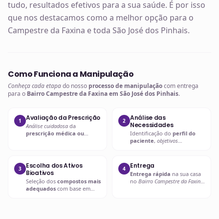
tudo, resultados efetivos para a sua saúde. É por isso
que nos destacamos como a melhor opção para o
Campestre da Faxina e toda São José dos Pinhais.
Como Funciona a Manipulação
Conheça cada etapa
do nosso
processo de manipulação
com entrega
para o
Bairro Campestre da Faxina em São José dos Pinhais
.
Avaliação da Prescrição
Análise das
1
2
Necessidades
Análise cuidadosa
da
prescrição médica ou
Identificação do
perfil do
nutricional
para entender as
paciente
,
objetivos
necessidades específicas.
terapêuticos
e possíveis
interações.
Escolha dos Ativos
Entrega
3
4
Bioativos
Entrega rápida
na sua casa
Seleção dos
compostos mais
no
Bairro Campestre da Faxina
adequados
com base em
em São José dos Pinhais
ou
evidências científicas
.
retire em uma de nossas
unidades.