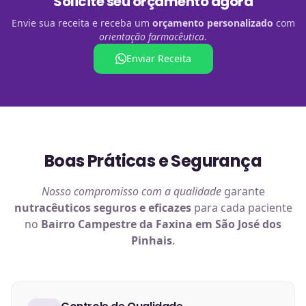
Solicite seu orçamento agora
Envie sua receita e receba um
orçamento personalizado
com
orientação farmacêutica
.
Enviar Receita
Boas Práticas e Segurança
Nosso compromisso com a qualidade
garante
nutracêuticos
seguros e eficazes
para cada paciente
no
Bairro Campestre da Faxina em São José dos
Pinhais
.