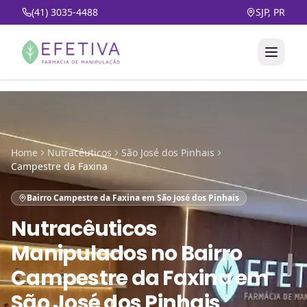
(41) 3035-4488
SJP, PR
Home
Nutracêuticos
São José dos Pinhais
Campestre da Faxina
Bairro Campestre da Faxina em São José dos Pinhais
Nutracêuticos
Manipulados
no
Bairro
Campestre da Faxina em
São José dos Pinhais