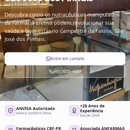
Descubra como os nutracêuticos manipulados
da Farmácia Efetiva podem revolucionar sua
saúde e bem-estar no Campestre da Faxina, São
José dos Pinhais.
Entre em contato
(41) 3035-4488
+20 Anos de
ANVISA Autorizada
Experiência
Alvará Sanitário Ativo
Desde 2004
Farmacêuticos CRF-PR
Associada ANFARMAG