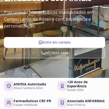
Procurando nutracêuticos manipulados em
Campo Largo da Roseira com excelência e
personalização.
Entre em contato
(41) 3035-4488
+20 Anos de
ANVISA Autorizada
Experiência
Alvará Sanitário Ativo
Desde 2004
Farmacêuticos CRF-PR
Associada ANFARMAG
Equipe Habilitada
Boas Práticas