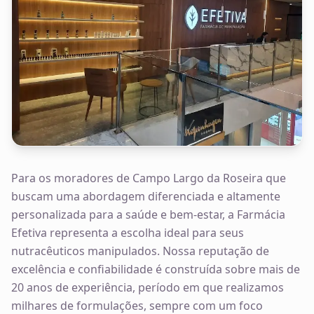
Para os moradores de Campo Largo da Roseira que
buscam uma abordagem diferenciada e altamente
personalizada para a saúde e bem-estar, a Farmácia
Efetiva representa a escolha ideal para seus
nutracêuticos manipulados. Nossa reputação de
excelência e confiabilidade é construída sobre mais de
20 anos de experiência, período em que realizamos
milhares de formulações, sempre com um foco