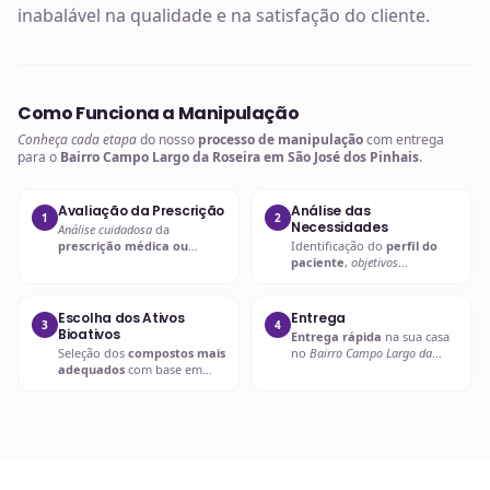
inabalável na qualidade e na satisfação do cliente.
Como Funciona a Manipulação
Conheça cada etapa
do nosso
processo de manipulação
com entrega
para o
Bairro Campo Largo da Roseira em São José dos Pinhais
.
Avaliação da Prescrição
Análise das
1
2
Necessidades
Análise cuidadosa
da
prescrição médica ou
Identificação do
perfil do
nutricional
para entender as
paciente
,
objetivos
necessidades específicas.
terapêuticos
e possíveis
interações.
Escolha dos Ativos
Entrega
3
4
Bioativos
Entrega rápida
na sua casa
Seleção dos
compostos mais
no
Bairro Campo Largo da
adequados
com base em
Roseira em São José dos
evidências científicas
.
Pinhais
ou retire em uma de
nossas unidades.