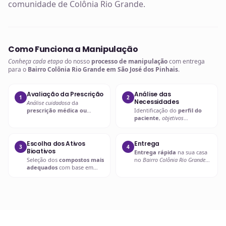
comunidade de Colônia Rio Grande.
Como Funciona a Manipulação
Conheça cada etapa
do nosso
processo de manipulação
com entrega
para o
Bairro Colônia Rio Grande em São José dos Pinhais
.
Avaliação da Prescrição
Análise das
1
2
Necessidades
Análise cuidadosa
da
prescrição médica ou
Identificação do
perfil do
nutricional
para entender as
paciente
,
objetivos
necessidades específicas.
terapêuticos
e possíveis
interações.
Escolha dos Ativos
Entrega
3
4
Bioativos
Entrega rápida
na sua casa
Seleção dos
compostos mais
no
Bairro Colônia Rio Grande
adequados
com base em
em São José dos Pinhais
ou
evidências científicas
.
retire em uma de nossas
unidades.