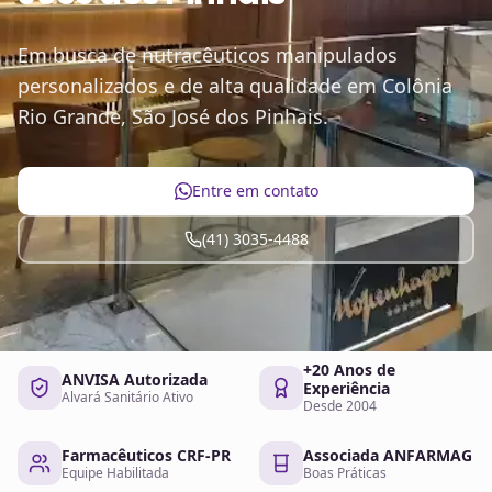
Em busca de nutracêuticos manipulados
personalizados e de alta qualidade em Colônia
Rio Grande, São José dos Pinhais.
Entre em contato
(41) 3035-4488
+20 Anos de
ANVISA Autorizada
Experiência
Alvará Sanitário Ativo
Desde 2004
Farmacêuticos CRF-PR
Associada ANFARMAG
Equipe Habilitada
Boas Práticas