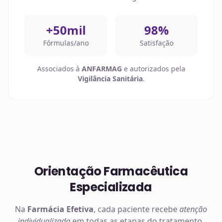
+50mil
98%
Fórmulas/ano
Satisfação
Associados à
ANFARMAG
e autorizados pela
Vigilância Sanitária
.
Orientação Farmacêutica
Especializada
Na
Farmácia Efetiva
, cada paciente recebe
atenção
individualizada
em todas as etapas do tratamento.