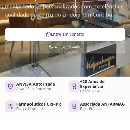
manipulados e personalizados com excelência e
qualidade no bairro do Lindóia, em Curitiba.
Entre em contato
(41) 3035-4488
+20 Anos de
ANVISA Autorizada
Experiência
Alvará Sanitário Ativo
Desde 2004
Farmacêuticos CRF-PR
Associada ANFARMAG
Equipe Habilitada
Boas Práticas