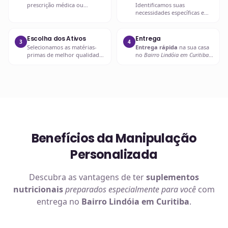
prescrição médica ou
Identificamos suas
nutricional, verificando
necessidades específicas e
dosagens e interações.
objetivos com a
suplementação.
Escolha dos Ativos
Entrega
3
4
Selecionamos as matérias-
Entrega rápida
na sua casa
primas de melhor qualidade
no
Bairro Lindóia em Curitiba
e biodisponibilidade para
ou retire em uma de nossas
sua fórmula.
unidades.
Benefícios da Manipulação
Personalizada
Descubra as vantagens de ter
suplementos
nutricionais
preparados especialmente para você
com
entrega no
Bairro Lindóia em Curitiba
.