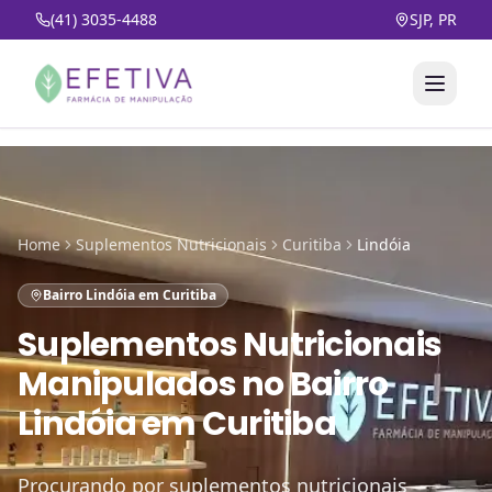
(41) 3035-4488
SJP, PR
Home
Suplementos Nutricionais
Curitiba
Lindóia
Bairro Lindóia em Curitiba
Suplementos Nutricionais
Manipulados
no
Bairro
Lindóia em Curitiba
Procurando por suplementos nutricionais