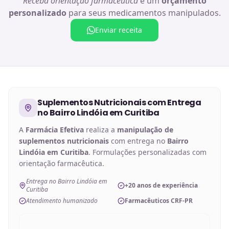
Receba orientação farmacêutica
e um
orçamento
personalizado
para seus medicamentos manipulados.
Enviar receita
Suplementos Nutricionais
com Entrega
no
Bairro Lindóia em Curitiba
A
Farmácia Efetiva
realiza a
manipulação de
suplementos nutricionais
com entrega no
Bairro
Lindóia em Curitiba
. Formulações personalizadas com
orientação farmacêutica.
Entrega no Bairro Lindóia em
+20 anos de experiência
Curitiba
Atendimento humanizado
Farmacêuticos CRF-PR