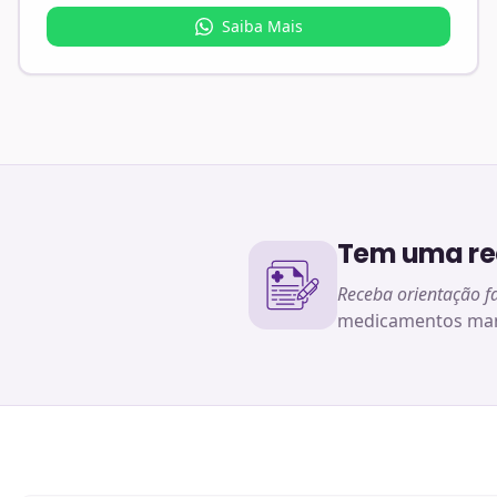
Saiba Mais
Tem uma rec
Receba orientação f
medicamentos man