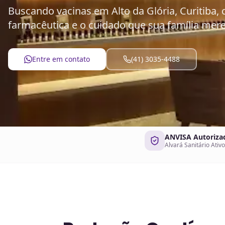
Buscando vacinas em Alto da Glória, Curitiba,
farmacêutica e o cuidado que sua família mere
Entre em contato
(41) 3035-4488
ANVISA Autoriza
Alvará Sanitário Ativo