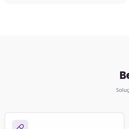
B
Soluç