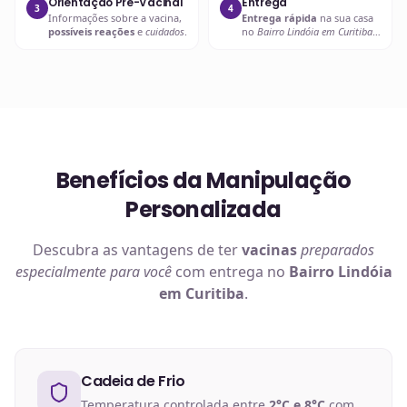
Orientação Pré-Vacinal
Entrega
3
4
Informações sobre a vacina,
Entrega rápida
na sua casa
possíveis reações
e
cuidados
.
no
Bairro Lindóia em Curitiba
ou retire em uma de nossas
unidades.
Benefícios da Manipulação
Personalizada
Descubra as vantagens de ter
vacinas
preparados
especialmente para você
com entrega no
Bairro Lindóia
em Curitiba
.
Cadeia de Frio
Temperatura controlada entre
2°C e 8°C
com