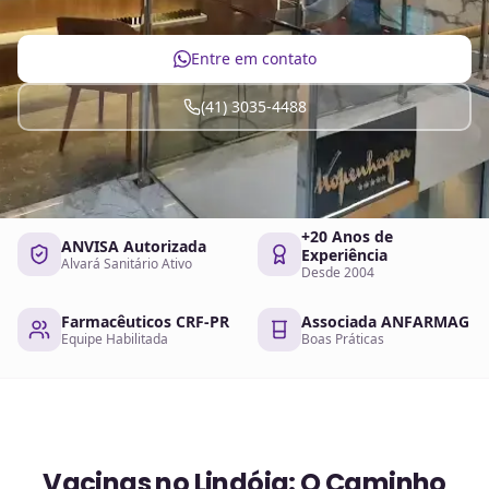
Entre em contato
(41) 3035-4488
+20 Anos de
ANVISA Autorizada
Experiência
Alvará Sanitário Ativo
Desde 2004
Farmacêuticos CRF-PR
Associada ANFARMAG
Equipe Habilitada
Boas Práticas
Vacinas no Lindóia: O Caminho