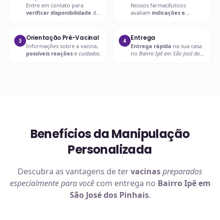
Entre em contato para
Nossos farmacêuticos
verificar disponibilidade
da
avaliam
indicações e
vacina desejada
.
contraindicações
.
Orientação Pré-Vacinal
Entrega
3
4
Informações sobre a vacina,
Entrega rápida
na sua casa
possíveis reações
e
cuidados
.
no
Bairro Ipê em São José dos
Pinhais
ou retire em uma de
nossas unidades.
Benefícios da Manipulação
Personalizada
Descubra as vantagens de ter
vacinas
preparados
especialmente para você
com entrega no
Bairro Ipê em
São José dos Pinhais
.