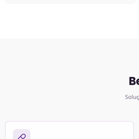
B
Soluç