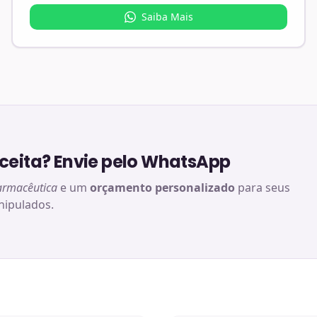
Saiba Mais
eita? Envie pelo WhatsApp
armacêutica
e um
orçamento personalizado
para seus
ipulados.