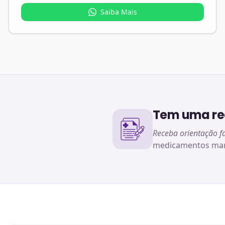
Saiba Mais
Tem uma rec
Receba orientação f
medicamentos man