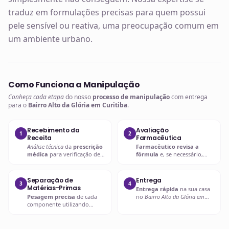
traduz em formulações precisas para quem possui
pele sensível ou reativa, uma preocupação comum em
um ambiente urbano.
Como Funciona a Manipulação
Conheça cada etapa
do nosso
processo de manipulação
com entrega
para o
Bairro Alto da Glória em Curitiba
.
Recebimento da
Avaliação
1
2
Receita
Farmacêutica
Análise técnica
da
prescrição
Farmacêutico revisa a
médica
para verificação de
fórmula
e, se necessário,
compatibilidades e dosagens
entra em contato com o
seguras.
prescritor
para
esclarecimentos.
Separação de
Entrega
3
4
Matérias-Primas
Entrega rápida
na sua casa
Pesagem precisa
de cada
no
Bairro Alto da Glória em
componente utilizando
Curitiba
ou retire em uma de
balanças analíticas calibradas
nossas unidades.
e certificadas.