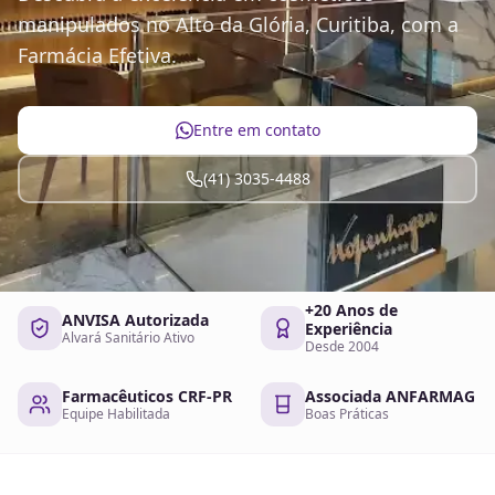
manipulados no Alto da Glória, Curitiba, com a
Farmácia Efetiva.
Entre em contato
(41) 3035-4488
+20 Anos de
ANVISA Autorizada
Experiência
Alvará Sanitário Ativo
Desde 2004
Farmacêuticos CRF-PR
Associada ANFARMAG
Equipe Habilitada
Boas Práticas