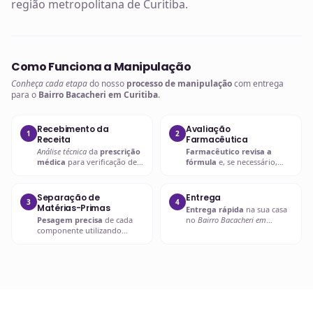
região metropolitana de Curitiba.
Como Funciona a Manipulação
Conheça cada etapa
do nosso
processo de manipulação
com entrega
para o
Bairro Bacacheri em Curitiba
.
Recebimento da
Avaliação
1
2
Receita
Farmacêutica
Análise técnica
da
prescrição
Farmacêutico revisa a
médica
para verificação de
fórmula
e, se necessário,
compatibilidades e dosagens
entra em contato com o
seguras.
prescritor
para
esclarecimentos.
Separação de
Entrega
3
4
Matérias-Primas
Entrega rápida
na sua casa
Pesagem precisa
de cada
no
Bairro Bacacheri em
componente utilizando
Curitiba
ou retire em uma de
balanças analíticas calibradas
nossas unidades.
e certificadas.