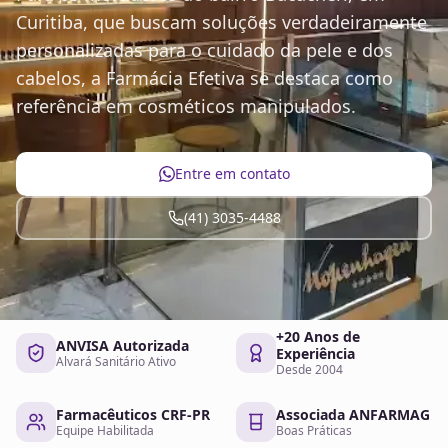
Curitiba, que buscam soluções verdadeiramente
personalizadas para o cuidado da pele e dos
cabelos, a Farmácia Efetiva se destaca como
referência em cosméticos manipulados.
Entre em contato
(41) 3035-4488
+20 Anos de
ANVISA Autorizada
Experiência
Alvará Sanitário Ativo
Desde 2004
Farmacêuticos CRF-PR
Associada ANFARMAG
Equipe Habilitada
Boas Práticas