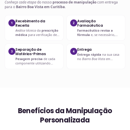
Conheça cada etapa
do nosso
processo de manipulação
com entrega
para o
Bairro Boa Vista em Curitiba
.
Recebimento da
Avaliação
1
2
Receita
Farmacêutica
Análise técnica
da
prescrição
Farmacêutico revisa a
médica
para verificação de
fórmula
e, se necessário,
compatibilidades e dosagens
entra em contato com o
seguras.
prescritor
para
esclarecimentos.
Separação de
Entrega
3
4
Matérias-Primas
Entrega rápida
na sua casa
Pesagem precisa
de cada
no
Bairro Boa Vista em
componente utilizando
Curitiba
ou retire em uma de
balanças analíticas calibradas
nossas unidades.
e certificadas.
Benefícios da Manipulação
Personalizada