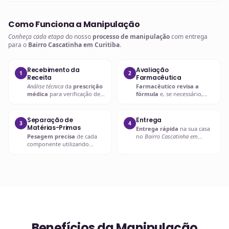
Como Funciona a Manipulação
Conheça cada etapa
do nosso
processo de manipulação
com entrega
para o
Bairro Cascatinha em Curitiba
.
Recebimento da
Avaliação
1
2
Receita
Farmacêutica
Análise técnica
da
prescrição
Farmacêutico revisa a
médica
para verificação de
fórmula
e, se necessário,
compatibilidades e dosagens
entra em contato com o
seguras.
prescritor
para
esclarecimentos.
Separação de
Entrega
3
4
Matérias-Primas
Entrega rápida
na sua casa
Pesagem precisa
de cada
no
Bairro Cascatinha em
componente utilizando
Curitiba
ou retire em uma de
balanças analíticas calibradas
nossas unidades.
e certificadas.
Benefícios da Manipulação