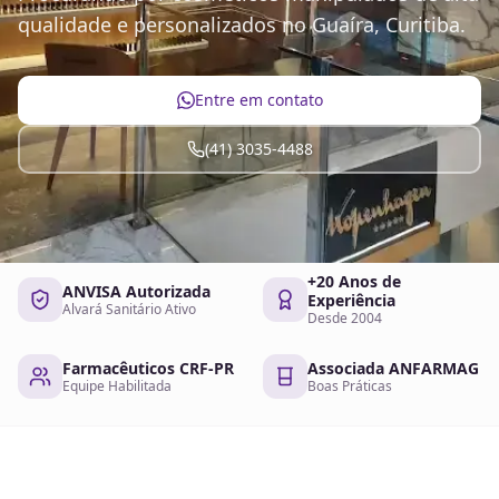
qualidade e personalizados no Guaíra, Curitiba.
Entre em contato
(41) 3035-4488
+20 Anos de
ANVISA Autorizada
Experiência
Alvará Sanitário Ativo
Desde 2004
Farmacêuticos CRF-PR
Associada ANFARMAG
Equipe Habilitada
Boas Práticas