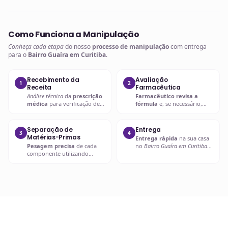
Como Funciona a Manipulação
Conheça cada etapa
do nosso
processo de manipulação
com entrega
para o
Bairro Guaíra em Curitiba
.
Recebimento da
Avaliação
1
2
Receita
Farmacêutica
Análise técnica
da
prescrição
Farmacêutico revisa a
médica
para verificação de
fórmula
e, se necessário,
compatibilidades e dosagens
entra em contato com o
seguras.
prescritor
para
esclarecimentos.
Separação de
Entrega
3
4
Matérias-Primas
Entrega rápida
na sua casa
Pesagem precisa
de cada
no
Bairro Guaíra em Curitiba
componente utilizando
ou retire em uma de nossas
balanças analíticas calibradas
unidades.
e certificadas.