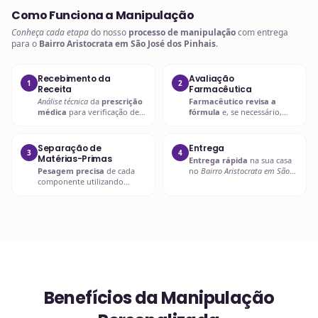
Como Funciona a Manipulação
Conheça cada etapa
do nosso
processo de manipulação
com entrega
para o
Bairro Aristocrata em São José dos Pinhais
.
Recebimento da
Avaliação
1
2
Receita
Farmacêutica
Análise técnica
da
prescrição
Farmacêutico revisa a
médica
para verificação de
fórmula
e, se necessário,
compatibilidades e dosagens
entra em contato com o
seguras.
prescritor
para
esclarecimentos.
Separação de
Entrega
3
4
Matérias-Primas
Entrega rápida
na sua casa
Pesagem precisa
de cada
no
Bairro Aristocrata em São
componente utilizando
José dos Pinhais
ou retire em
balanças analíticas calibradas
uma de nossas unidades.
e certificadas.
Benefícios da Manipulação