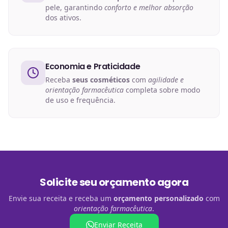
pele, garantindo
conforto e melhor absorção
dos ativos.
Economia e Praticidade
Receba
seus cosméticos
com
agilidade e
orientação farmacêutica
completa sobre modo
de uso e frequência.
Solicite seu orçamento agora
Envie sua receita e receba um
orçamento personalizado
com
orientação farmacêutica
.
Enviar Receita