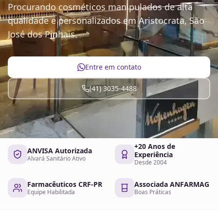
Procurando cosméticos manipulados de alta
qualidade e personalizados em Aristocrata, São
José dos Pinhais.
Entre em contato
(41) 3035-4488
+20 Anos de
ANVISA Autorizada
Experiência
Alvará Sanitário Ativo
Desde 2004
Farmacêuticos CRF-PR
Associada ANFARMAG
Equipe Habilitada
Boas Práticas