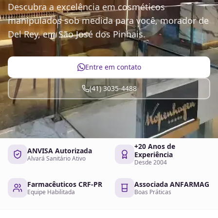
Descubra a excelência em cosméticos
manipulados sob medida para você, morador de
Del Rey, em São José dos Pinhais.
Entre em contato
(41) 3035-4488
+20 Anos de
ANVISA Autorizada
Experiência
Alvará Sanitário Ativo
Desde 2004
Farmacêuticos CRF-PR
Associada ANFARMAG
Equipe Habilitada
Boas Práticas