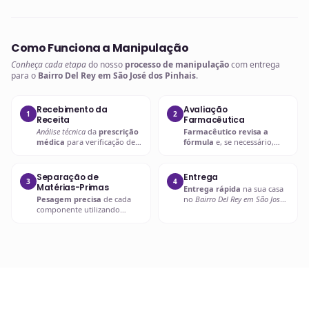
Como Funciona a Manipulação
Conheça cada etapa
do nosso
processo de manipulação
com entrega
para o
Bairro Del Rey em São José dos Pinhais
.
Recebimento da
Avaliação
1
2
Receita
Farmacêutica
Análise técnica
da
prescrição
Farmacêutico revisa a
médica
para verificação de
fórmula
e, se necessário,
compatibilidades e dosagens
entra em contato com o
seguras.
prescritor
para
esclarecimentos.
Separação de
Entrega
3
4
Matérias-Primas
Entrega rápida
na sua casa
Pesagem precisa
de cada
no
Bairro Del Rey em São José
componente utilizando
dos Pinhais
ou retire em uma
balanças analíticas calibradas
de nossas unidades.
e certificadas.