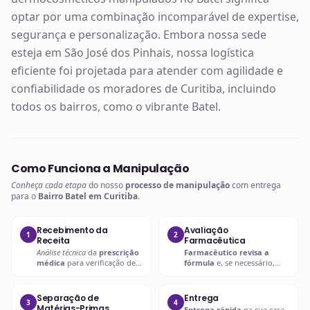
optar por uma combinação incomparável de expertise,
segurança e personalização. Embora nossa sede
esteja em São José dos Pinhais, nossa logística
eficiente foi projetada para atender com agilidade e
confiabilidade os moradores de Curitiba, incluindo
todos os bairros, como o vibrante Batel.
Como Funciona a Manipulação
Conheça cada etapa
do nosso
processo de manipulação
com entrega
para o
Bairro Batel em Curitiba
.
Recebimento da
Avaliação
1
2
Receita
Farmacêutica
Análise técnica
da
prescrição
Farmacêutico revisa a
médica
para verificação de
fórmula
e, se necessário,
compatibilidades e dosagens
entra em contato com o
seguras.
prescritor
para
esclarecimentos.
Separação de
Entrega
3
4
Matérias-Primas
Entrega rápida
na sua casa