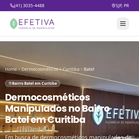
(41) 3035-4488
SJP, PR
Home
Dermocosméticos
Curitiba
Batel
Bairro Batel em Curitiba
Dermocosméticos
Manipulados
no
Bairro
Batel em Curitiba
Em busca de dermocosméticos manipulados de