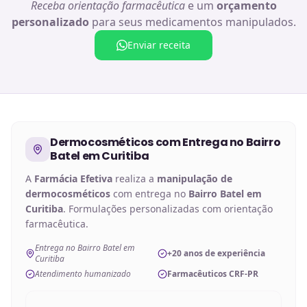
Receba orientação farmacêutica
e um
orçamento
personalizado
para seus medicamentos manipulados.
Enviar receita
Dermocosméticos
com Entrega no
Bairro
Batel em Curitiba
A
Farmácia Efetiva
realiza a
manipulação de
dermocosméticos
com entrega no
Bairro Batel em
Curitiba
. Formulações personalizadas com orientação
farmacêutica.
Entrega no Bairro Batel em
+20 anos de experiência
Curitiba
Atendimento humanizado
Farmacêuticos CRF-PR