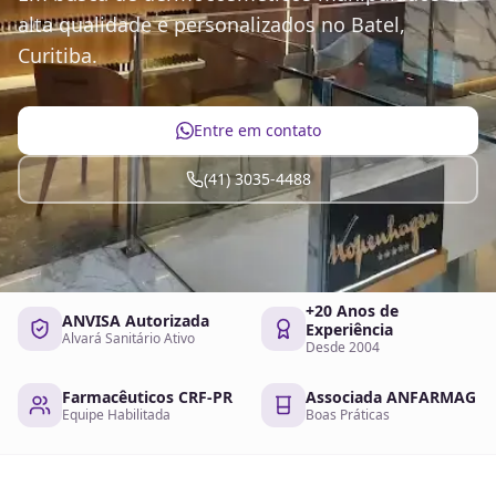
alta qualidade e personalizados no Batel,
Curitiba.
Entre em contato
(41) 3035-4488
+20 Anos de
ANVISA Autorizada
Experiência
Alvará Sanitário Ativo
Desde 2004
Farmacêuticos CRF-PR
Associada ANFARMAG
Equipe Habilitada
Boas Práticas