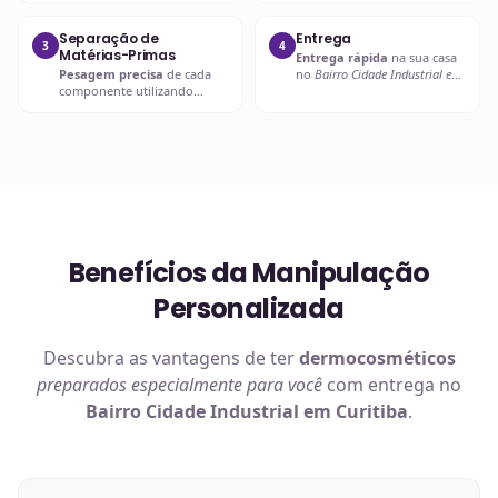
seguras.
prescritor
para
esclarecimentos.
Separação de
Entrega
3
4
Matérias-Primas
Entrega rápida
na sua casa
Pesagem precisa
de cada
no
Bairro Cidade Industrial em
componente utilizando
Curitiba
ou retire em uma de
balanças analíticas calibradas
nossas unidades.
e certificadas.
Benefícios da Manipulação
Personalizada
Descubra as vantagens de ter
dermocosméticos
preparados especialmente para você
com entrega no
Bairro Cidade Industrial em Curitiba
.