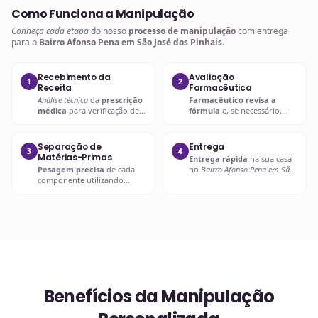
Como Funciona a Manipulação
Conheça cada etapa
do nosso
processo de manipulação
com entrega
para o
Bairro Afonso Pena em São José dos Pinhais
.
Recebimento da
Avaliação
1
2
Receita
Farmacêutica
Análise técnica
da
prescrição
Farmacêutico revisa a
médica
para verificação de
fórmula
e, se necessário,
compatibilidades e dosagens
entra em contato com o
seguras.
prescritor
para
esclarecimentos.
Separação de
Entrega
3
4
Matérias-Primas
Entrega rápida
na sua casa
Pesagem precisa
de cada
no
Bairro Afonso Pena em São
componente utilizando
José dos Pinhais
ou retire em
balanças analíticas calibradas
uma de nossas unidades.
e certificadas.
Benefícios da Manipulação