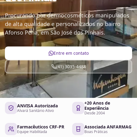
Procurando por dermocosméticos manipulados
de alta qualidade e personalizados no bairro
Afonso Pena, em São José dos Pinhais.
Entre em contato
(41) 3035-4488
+20 Anos de
ANVISA Autorizada
Experiência
Alvará Sanitário Ativo
Desde 2004
Farmacêuticos CRF-PR
Associada ANFARMAG
Equipe Habilitada
Boas Práticas