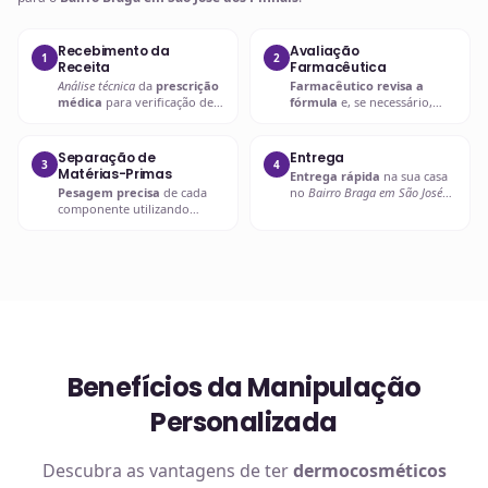
Recebimento da
Avaliação
1
2
Receita
Farmacêutica
Análise técnica
da
prescrição
Farmacêutico revisa a
médica
para verificação de
fórmula
e, se necessário,
compatibilidades e dosagens
entra em contato com o
seguras.
prescritor
para
esclarecimentos.
Separação de
Entrega
3
4
Matérias-Primas
Entrega rápida
na sua casa
Pesagem precisa
de cada
no
Bairro Braga em São José
componente utilizando
dos Pinhais
ou retire em uma
balanças analíticas calibradas
de nossas unidades.
e certificadas.
Benefícios da Manipulação
Personalizada
Descubra as vantagens de ter
dermocosméticos