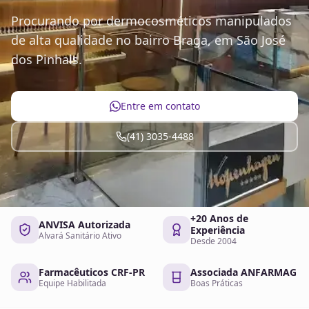
Procurando por dermocosméticos manipulados
de alta qualidade no bairro Braga, em São José
dos Pinhais.
Entre em contato
(41) 3035-4488
+20 Anos de
ANVISA Autorizada
Experiência
Alvará Sanitário Ativo
Desde 2004
Farmacêuticos CRF-PR
Associada ANFARMAG
Equipe Habilitada
Boas Práticas