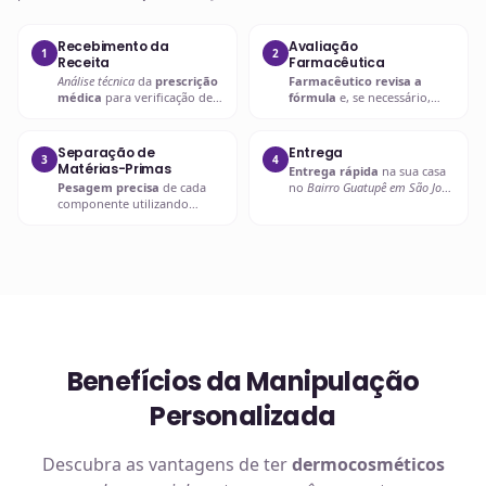
Recebimento da
Avaliação
1
2
Receita
Farmacêutica
Análise técnica
da
prescrição
Farmacêutico revisa a
médica
para verificação de
fórmula
e, se necessário,
compatibilidades e dosagens
entra em contato com o
seguras.
prescritor
para
esclarecimentos.
Separação de
Entrega
3
4
Matérias-Primas
Entrega rápida
na sua casa
Pesagem precisa
de cada
no
Bairro Guatupê em São José
componente utilizando
dos Pinhais
ou retire em uma
balanças analíticas calibradas
de nossas unidades.
e certificadas.
Benefícios da Manipulação
Personalizada
Descubra as vantagens de ter
dermocosméticos