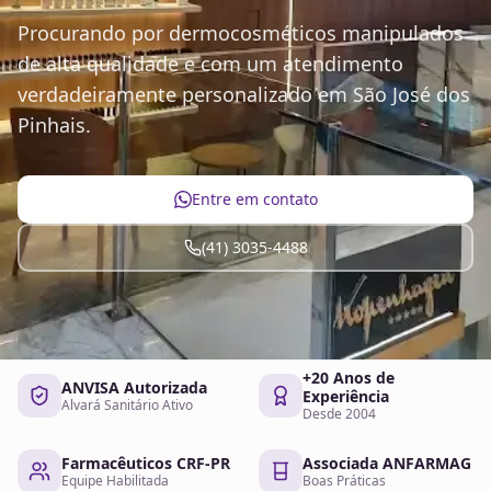
Procurando por dermocosméticos manipulados
de alta qualidade e com um atendimento
verdadeiramente personalizado em São José dos
Pinhais.
Entre em contato
(41) 3035-4488
+20 Anos de
ANVISA Autorizada
Experiência
Alvará Sanitário Ativo
Desde 2004
Farmacêuticos CRF-PR
Associada ANFARMAG
Equipe Habilitada
Boas Práticas