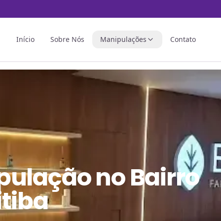
Início
Sobre Nós
Manipulações
Contato
pulação
no
Bairro
tiba