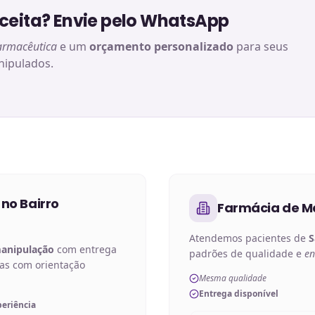
eita? Envie pelo WhatsApp
armacêutica
e um
orçamento personalizado
para seus
ipulados.
 no
Bairro
Farmácia de M
Atendemos pacientes de
S
manipulação
com entrega
padrões de qualidade e
en
das com orientação
Mesma qualidade
Entrega disponível
periência