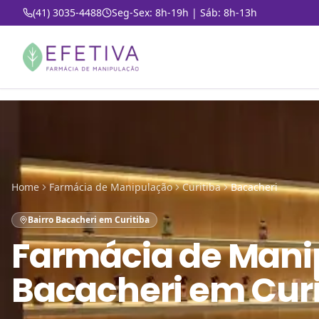
(41) 3035-4488
Seg-Sex: 8h-19h | Sáb: 8h-13h
Home
Farmácia de Manipulação
Curitiba
Bacacheri
Bairro Bacacheri em Curitiba
Farmácia de Mani
Bacacheri em Curi