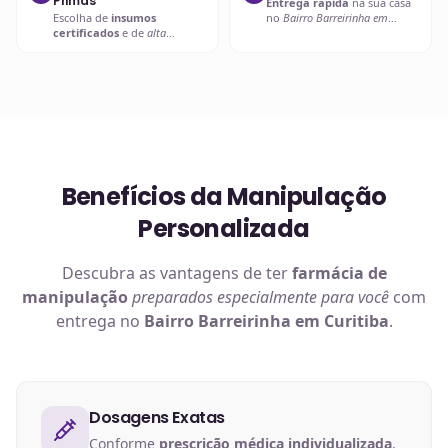
Primas
Entrega rápida
na sua casa
Escolha de
insumos
no
Bairro Barreirinha em
certificados
e de
alta
Curitiba
ou retire em uma de
qualidade
.
nossas unidades.
Benefícios da Manipulação
Personalizada
Descubra as vantagens de ter
farmácia de
manipulação
preparados especialmente para você
com
entrega no
Bairro Barreirinha em Curitiba
.
Dosagens Exatas
Conforme
prescrição médica individualizada
,