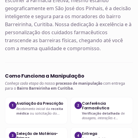
Escolher a Farmácia Efetiva, mesmo estando
geograficamente em São José dos Pinhais, é a decisão
inteligente e segura para os moradores do bairro
Barreirinha, Curitiba. Nossa dedicação à excelência e à
personalização dos cuidados farmacêuticos
transcende as barreiras físicas, chegando até você
com a mesma qualidade e compromisso.
Como Funciona a Manipulação
Conheça cada etapa
do nosso
processo de manipulação
com entrega
para o
Bairro Barreirinha em Curitiba
.
Avaliação da Prescrição
Conferência
1
2
Farmacêutica
Recebimento inicial
da
receita
médica
ou solicitação do
Verificação detalhada
de
paciente.
dosagens, interações e
compatibilidades
.
Seleção de Matérias-
Entrega
3
4