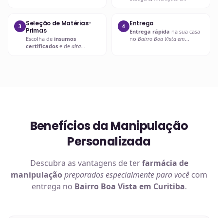
compatibilidades
.
Seleção de Matérias-
Entrega
3
4
Primas
Entrega rápida
na sua casa
Escolha de
insumos
no
Bairro Boa Vista em
certificados
e de
alta
Curitiba
ou retire em uma de
qualidade
.
nossas unidades.
Benefícios da Manipulação
Personalizada
Descubra as vantagens de ter
farmácia de
manipulação
preparados especialmente para você
com
entrega no
Bairro Boa Vista em Curitiba
.