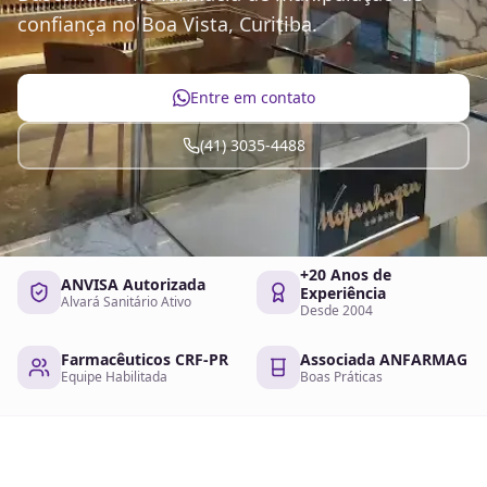
confiança no Boa Vista, Curitiba.
Entre em contato
(41) 3035-4488
+20 Anos de
ANVISA Autorizada
Experiência
Alvará Sanitário Ativo
Desde 2004
Farmacêuticos CRF-PR
Associada ANFARMAG
Equipe Habilitada
Boas Práticas