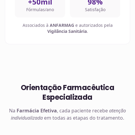
+50mil
98%
Fórmulas/ano
Satisfação
Associados à
ANFARMAG
e autorizados pela
Vigilância Sanitária
.
Orientação Farmacêutica
Especializada
Na
Farmácia Efetiva
, cada paciente recebe
atenção
individualizada
em todas as etapas do tratamento.