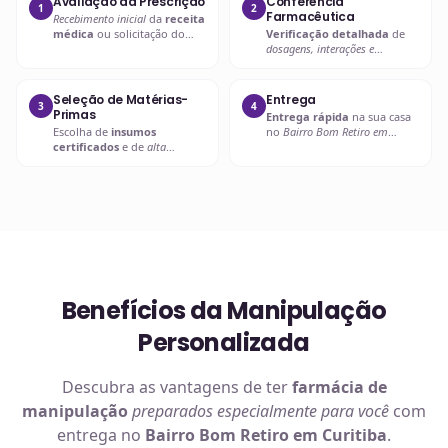
Avaliação da Prescrição
Conferência
1
2
Farmacêutica
Recebimento inicial
da
receita
médica
ou solicitação do
Verificação detalhada
de
paciente.
dosagens, interações e
compatibilidades
.
Seleção de Matérias-
Entrega
3
4
Primas
Entrega rápida
na sua casa
Escolha de
insumos
no
Bairro Bom Retiro em
certificados
e de
alta
Curitiba
ou retire em uma de
qualidade
.
nossas unidades.
Benefícios da Manipulação
Personalizada
Descubra as vantagens de ter
farmácia de
manipulação
preparados especialmente para você
com
entrega no
Bairro Bom Retiro em Curitiba
.