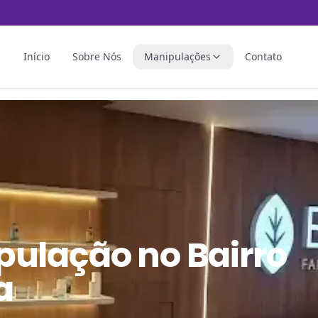
Início
Sobre Nós
Manipulações
Contato
pulação
no
Bairro
a