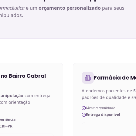
armacêutica
e um
orçamento personalizado
para seus
ipulados.
 no
Bairro Cabral
Farmácia de M
Atendemos pacientes de
S
manipulação
com entrega
padrões de qualidade e
en
com orientação
Mesma qualidade
Entrega disponível
periência
 CRF-PR