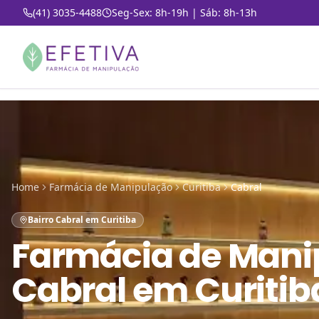
(41) 3035-4488
Seg-Sex: 8h-19h | Sáb: 8h-13h
Home
Farmácia de Manipulação
Curitiba
Cabral
Bairro Cabral em Curitiba
Farmácia de Mani
Cabral em Curitib