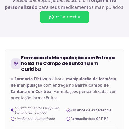
Receba orientação farmacêutica
e um
orçamento
personalizado
para seus medicamentos manipulados.
Enviar receita
Farmácia de Manipulação
com Entrega
no
Bairro Campo de Santana em
Curitiba
A
Farmácia Efetiva
realiza a
manipulação de
farmácia
de manipulação
com entrega no
Bairro Campo de
Santana em Curitiba
. Formulações personalizadas com
orientação farmacêutica.
Entrega no Bairro Campo de
+20 anos de experiência
Santana em Curitiba
Atendimento humanizado
Farmacêuticos CRF-PR