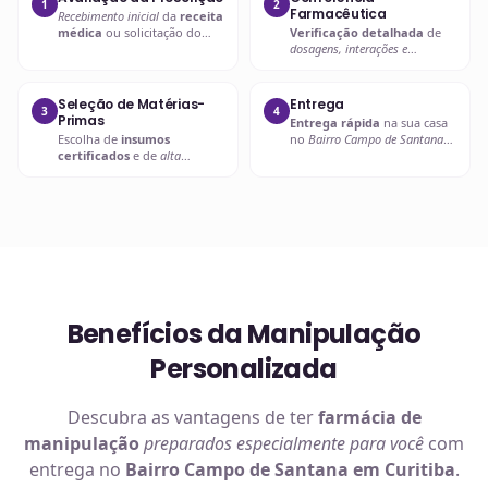
1
2
Farmacêutica
Recebimento inicial
da
receita
médica
ou solicitação do
Verificação detalhada
de
paciente.
dosagens, interações e
compatibilidades
.
Seleção de Matérias-
Entrega
3
4
Primas
Entrega rápida
na sua casa
Escolha de
insumos
no
Bairro Campo de Santana
certificados
e de
alta
em Curitiba
ou retire em uma
qualidade
.
de nossas unidades.
Benefícios da Manipulação
Personalizada
Descubra as vantagens de ter
farmácia de
manipulação
preparados especialmente para você
com
entrega no
Bairro Campo de Santana em Curitiba
.