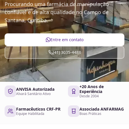
Procurando uma farmácia de manipulação
confiável e de alta qualidade no Campo de
Santana, Curitiba.
Entre em contato
(41) 3035-4488
+20 Anos de
ANVISA Autorizada
Experiência
Alvará Sanitário Ativo
Desde 2004
Farmacêuticos CRF-PR
Associada ANFARMAG
Equipe Habilitada
Boas Práticas