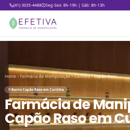
(41) 3035-4488
Seg-Sex: 8h-19h | Sáb: 8h-13h
Home
Farmácia de Manipulação
Curitiba
Capão Raso
Bairro Capão Raso em Curitiba
Farmácia de Mani
Capão Raso em Cu