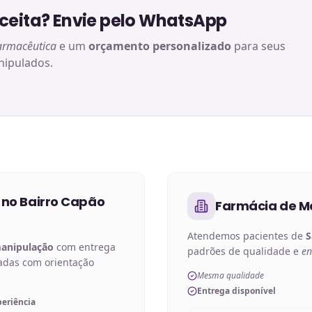
eita? Envie pelo WhatsApp
armacêutica
e um
orçamento personalizado
para seus
ipulados.
 no
Bairro Capão
Farmácia de M
Atendemos pacientes de
S
manipulação
com entrega
padrões de qualidade e
en
adas com orientação
Mesma qualidade
Entrega disponível
periência