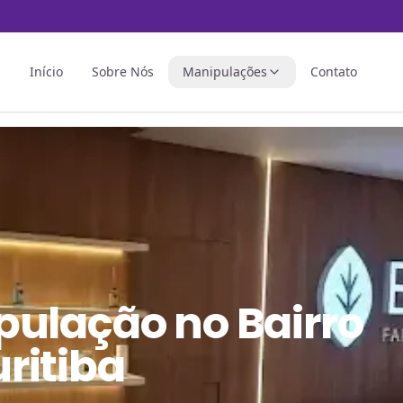
Início
Sobre Nós
Manipulações
Contato
pulação
no
Bairro
ritiba