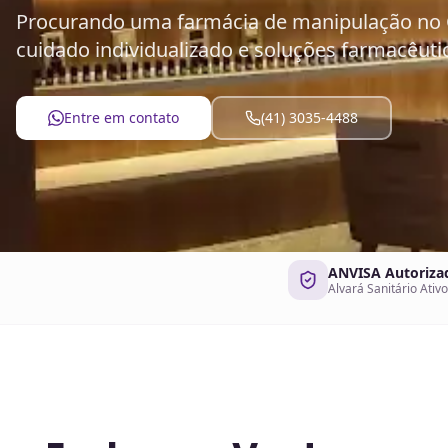
Procurando uma farmácia de manipulação no C
cuidado individualizado e soluções farmacêutic
Entre em contato
(41) 3035-4488
ANVISA Autoriza
Alvará Sanitário Ativo