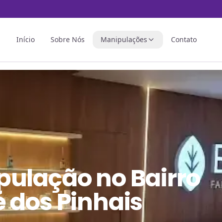
Início
Sobre Nós
Manipulações
Contato
pulação
no
Bairro
 dos Pinhais