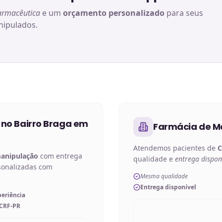
armacêutica
e um
orçamento personalizado
para seus
ipulados.
 no
Bairro Braga em
Farmácia de M
Atendemos pacientes de
C
manipulação
com entrega
qualidade e
entrega dispon
sonalizadas com
Mesma qualidade
Entrega disponível
periência
 CRF-PR