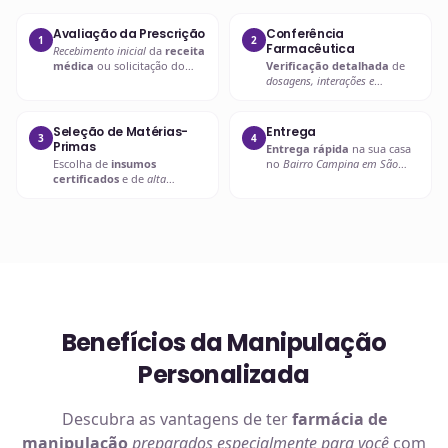
Avaliação da Prescrição
Conferência
1
2
Farmacêutica
Recebimento inicial
da
receita
médica
ou solicitação do
Verificação detalhada
de
paciente.
dosagens, interações e
compatibilidades
.
Seleção de Matérias-
Entrega
3
4
Primas
Entrega rápida
na sua casa
Escolha de
insumos
no
Bairro Campina em São
certificados
e de
alta
José dos Pinhais
ou retire em
qualidade
.
uma de nossas unidades.
Benefícios da Manipulação
Personalizada
Descubra as vantagens de ter
farmácia de
manipulação
preparados especialmente para você
com