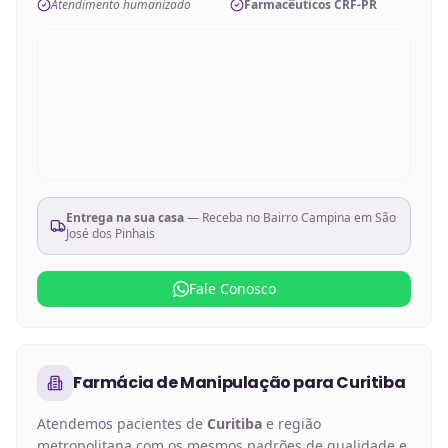
Atendimento humanizado
Farmacêuticos CRF-PR
Entrega na sua casa
— Receba no
Bairro Campina em São
José dos Pinhais
Fale Conosco
Farmácia de Manipulação
para
Curitiba
Atendemos pacientes de
Curitiba
e região
metropolitana com os mesmos padrões de qualidade e