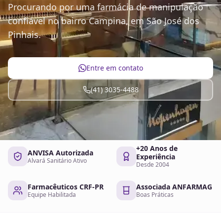
Procurando por uma farmácia de manipulação
confiável no bairro Campina, em São José dos
Pinhais.
Entre em contato
(41) 3035-4488
+20 Anos de
ANVISA Autorizada
Experiência
Alvará Sanitário Ativo
Desde 2004
Farmacêuticos CRF-PR
Associada ANFARMAG
Equipe Habilitada
Boas Práticas