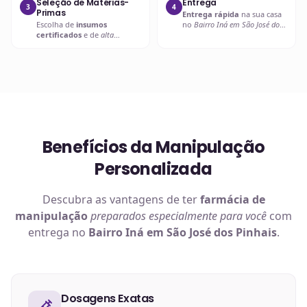
Seleção de Matérias-
Entrega
3
4
Primas
Entrega rápida
na sua casa
Escolha de
insumos
no
Bairro Iná em São José dos
certificados
e de
alta
Pinhais
ou retire em uma de
qualidade
.
nossas unidades.
Benefícios da Manipulação
Personalizada
Descubra as vantagens de ter
farmácia de
manipulação
preparados especialmente para você
com
entrega no
Bairro Iná em São José dos Pinhais
.
Dosagens Exatas